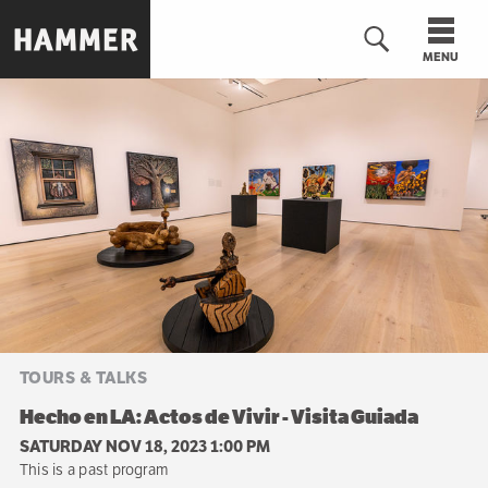
Skip
to
MENU
main
content
n
TOURS & TALKS
Hecho en LA: Actos de Vivir - Visita Guiada
SATURDAY NOV 18, 2023 1:00 PM
This is a past program